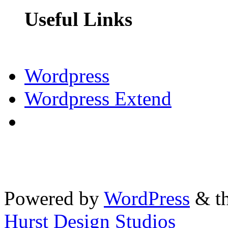
Useful Links
Wordpress
Wordpress Extend
Powered by
WordPress
& th
Hurst Design Studios