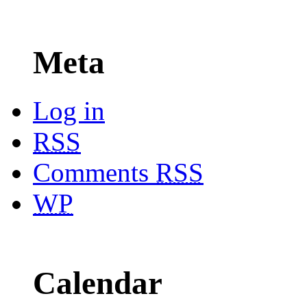
Meta
Log in
RSS
Comments
RSS
WP
Calendar