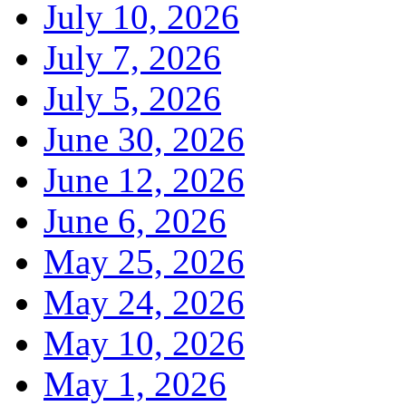
July 10, 2026
July 7, 2026
July 5, 2026
June 30, 2026
June 12, 2026
June 6, 2026
May 25, 2026
May 24, 2026
May 10, 2026
May 1, 2026