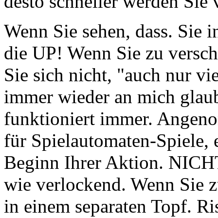
desto schneller werden Sie 
Wenn Sie sehen, dass. Sie i
die UP! Wenn Sie zu versc
Sie sich nicht, "auch nur vi
immer wieder an mich glaub
funktioniert immer. Angeno
für Spielautomaten-Spiele, 
Beginn Ihrer Aktion. NICHT
wie verlockend. Wenn Sie zu
in einem separaten Topf. Ri