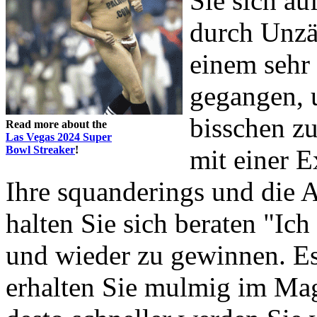
Sie sich au
durch Unzä
einem sehr
gegangen, 
bisschen zu
Read more about the
Las Vegas 2024 Super
Bowl Streaker
!
mit einer E
Ihre squanderings und die 
halten Sie sich beraten "Ic
und wieder zu gewinnen. Es
erhalten Sie mulmig im Mag