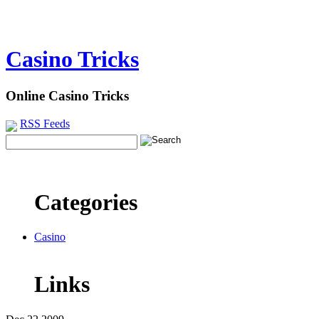
Casino Tricks
Online Casino Tricks
RSS Feeds
Categories
Casino
Links