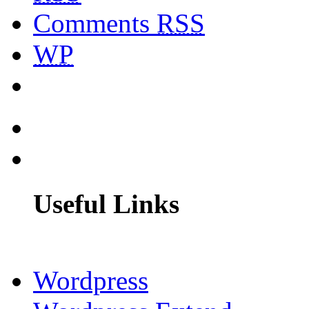
Comments
RSS
WP
Useful Links
Wordpress