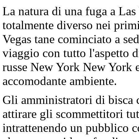
La natura di una fuga a Las
totalmente diverso nei prim
Vegas tane cominciato a sed
viaggio con tutto l'aspetto 
russe New York New York
accomodante ambiente.
Gli amministratori di bisca 
attirare gli scommettitori tu
intrattenendo un pubblico 