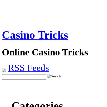
Casino Tricks
Online Casino Tricks
RSS Feeds
Categories