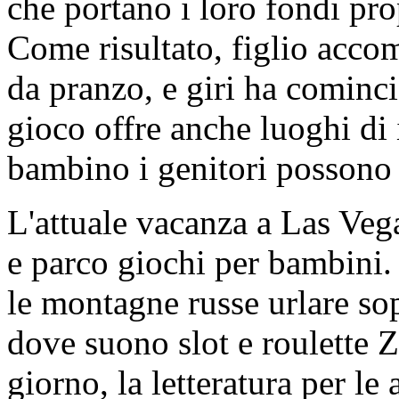
che portano i loro fondi prop
Come risultato, figlio accom
da pranzo, e giri ha cominc
gioco offre anche luoghi di
bambino i genitori possono a
L'attuale vacanza a Las Vega
e parco giochi per bambini. 
le montagne russe urlare sop
dove suono slot e roulette 
giorno, la letteratura per l