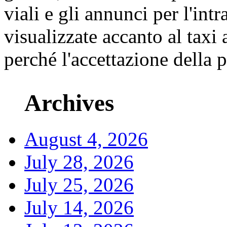
viali e gli annunci per l'int
visualizzate accanto al tax
perché l'accettazione della p
Archives
August 4, 2026
July 28, 2026
July 25, 2026
July 14, 2026