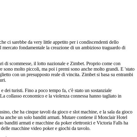
che ci sarebbe da very little appetito per i condiscendenti dello
el mercato fondamentale la creazione di un ambizioso traguardo di
olari di scommesse, il lotto nazionale e Zimbet. Proprio come con
pire sono molto piccoli, ma poi i premi sono anche molto grandi. E 'stato
lietto con un presupposto reale di vincita. Zimbet si basa su entrambi
uri.
e dei turisti. Fino a poco tempo fa, c'è stato un sostanziale
ls. La collasso economico e la violenza connessa hanno tagliato in
sino, che ha cinque tavoli da gioco e slot machine, e la sala da gioco
ha anche un solo banditi armati. Mutare contiene il Monclair Hotel
 banditi armati e macchine da poker elettronici e Victoria Falls ha
 delle macchine video poker e giochi da tavolo.