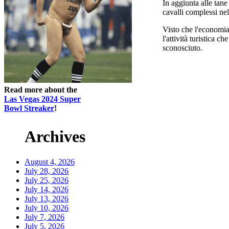
In aggiunta alle tan
cavalli complessi ne
Visto che l'economia 
l'attività turistica 
sconosciuto.
Read more about the
Las Vegas 2024 Super
Bowl Streaker
!
Archives
August 4, 2026
July 28, 2026
July 25, 2026
July 14, 2026
July 13, 2026
July 10, 2026
July 7, 2026
July 5, 2026