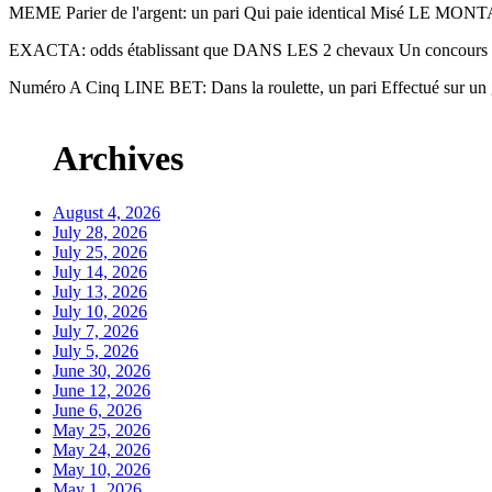
MEME Parier de l'argent: un pari Qui paie identical Misé LE MONT
EXACTA: odds établissant que DANS LES 2 chevaux Un concours sera 
Numéro A Cinq LINE BET: Dans la roulette, un pari Effectué sur un
Archives
August 4, 2026
July 28, 2026
July 25, 2026
July 14, 2026
July 13, 2026
July 10, 2026
July 7, 2026
July 5, 2026
June 30, 2026
June 12, 2026
June 6, 2026
May 25, 2026
May 24, 2026
May 10, 2026
May 1, 2026