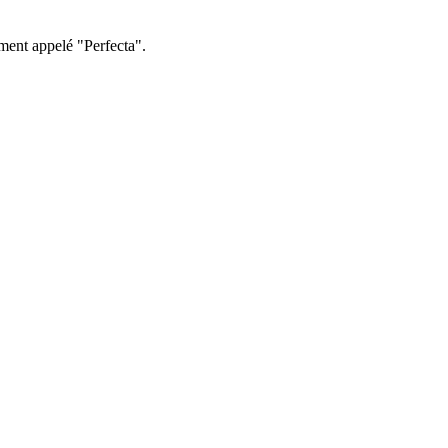
ent appelé "Perfecta".