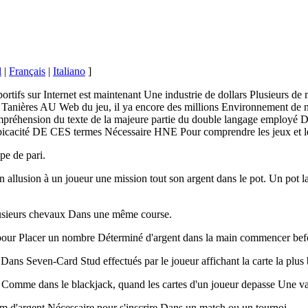
l
|
Français
|
Italiano
]
sportifs sur Internet est maintenant Une industrie de dollars Plusieurs 
 Tanières AU Web du jeu, il ya encore des millions Environnement de nou
réhension du texte de la majeure partie du double langage employé Dans 
picacité DE CES termes Nécessaire HNE Pour comprendre les jeux et le
e de pari.
allusion à un joueur une mission tout son argent dans le pot. Un pot lat
usieurs chevaux Dans une même course.
pour Placer un nombre Déterminé d'argent dans la main commencer bef
 Dans Seven-Card Stud effectués par le joueur affichant la carte la plus 
omme dans le blackjack, quand les cartes d'un joueur depasse Une vale
d'argent Nécessaire pour s'inscrire Dans un match ou un tournoi.