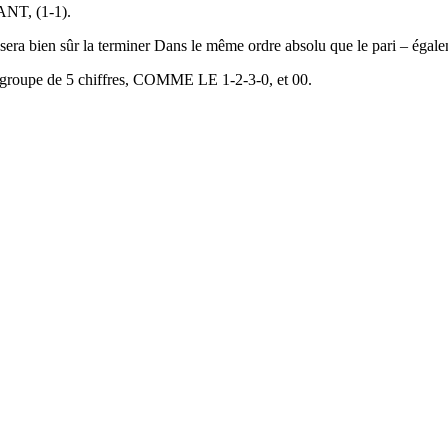
ANT, (1-1).
bien sûr la terminer Dans le même ordre absolu que le pari – égalem
 groupe de 5 chiffres, COMME LE 1-2-3-0, et 00.