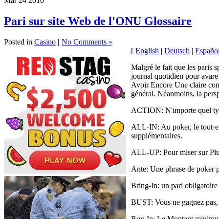
Mar
24
2010
Pari sur site Web de l'ONU Glossaire
Posted in
Casino
|
No Comments »
[
English
|
Deutsch
|
Españo
Malgré le fait que les paris 
journal quotidien pour avare
Avoir Encore Une claire comp
général. Néanmoins, la pers
ACTION: N'importe quel typ
ALL-IN: Au poker, le tout-en 
supplémentaires.
ALL-UP: Pour miser sur Pl
Ante: Une phrase de poker 
Bring-In: un pari obligatoire
BUST: Vous ne gagnez pas, C
Buy-In: Le Montant minimum 