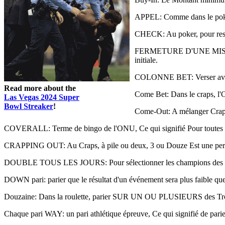
APPEL: Comme dans le poker,
CHECK: Au poker, pour reste
FERMETURE D'UNE MISE: Comme
initiale.
COLONNE BET: Verser avar
Read more about the
Come Bet: Dans le craps, l'
Las Vegas 2024 Super
Bowl Streaker
!
Come-Out: A mélanger Crapsh
COVERALL: Terme de bingo de l'ONU, Ce qui signifié Pour toutes Re
CRAPPING OUT: Au Craps, à pile ou deux, 3 ou Douze Est une perte 
DOUBLE TOUS LES JOURS: Pour sélectionner les champions des deu
DOWN pari: parier que le résultat d'un événement sera plus faible que
Douzaine: Dans la roulette, parier SUR UN OU PLUSIEURS des Tro
Chaque pari WAY: un pari athlétique épreuve, Ce qui signifié de par